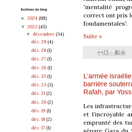
"mentalité progr
Archives du blog
correct ont pris l
2024
(181)
►
fondamentales".
2023
(45)
▼
décembre
(34)
▼
Suite »
déc. 29
(4)
déc. 28
(1)
déc. 27
(1)
déc. 26
(1)
L’armée israéli
déc. 25
(1)
barrière souterr
déc. 23
(3)
Rafah, par Yos
déc. 21
(2)
déc. 20
(2)
Les infrastruct
déc. 19
(1)
et l’incroyable a
déc. 18
(2)
emprunté des tun
déc. 17
(1)
sépare Gaza du S