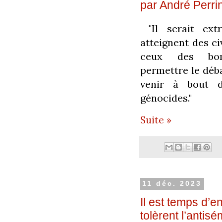
par André Perri
"
Il serait ex
atteignent des civ
ceux des bom
permettre le déb
venir à bout d
génocides."
Suite »
11 déc. 2023
Il est temps d’e
tolèrent l’antis