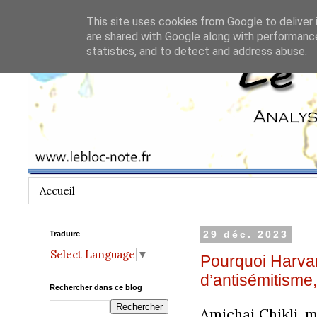
This site uses cookies from Google to deliver 
are shared with Google along with performance
statistics, and to detect and address abuse.
Accueil
Traduire
29 déc. 2023
Select Language
▼
Pourquoi Harva
d’antisémitisme,
Rechercher dans ce blog
Amichai Chikli, m