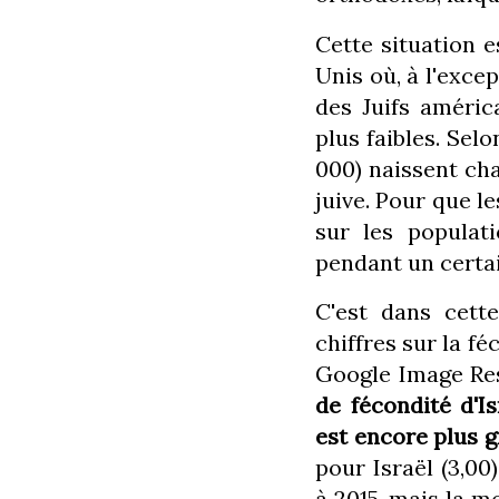
Cette situation e
Unis où, à l'exce
des Juifs améric
plus faibles. Selo
000) naissent ch
juive. Pour que l
sur les populati
pendant un certa
C'est dans cett
chiffres sur la f
Google Image Re
de fécondité d'I
est encore plus g
pour Israël (3,0
à 2015, mais la m