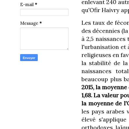
enlevant 240 autr
E-mail
*
qu'Ofir Haivry app
Les taux de féco
Message
*
des décennies (la
à 2,5 naissances 
l'urbanisation et
religieuses en fa
la stabilité de l
naissances tota
beaucoup plus ba
2015, la moyenne 
1,68. La valeur po
la moyenne de l
les pays arabes v
élevé s'applique 
orthodoxes, laïqu