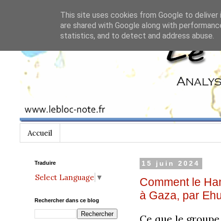
This site uses cookies from Google to deliver 
are shared with Google along with performance
statistics, and to detect and address abuse.
Accueil
Traduire
15 juin 2024
Select Language
▼
Comment le Hama
à Gaza, par Ehu
Rechercher dans ce blog
Ce que le groupe 