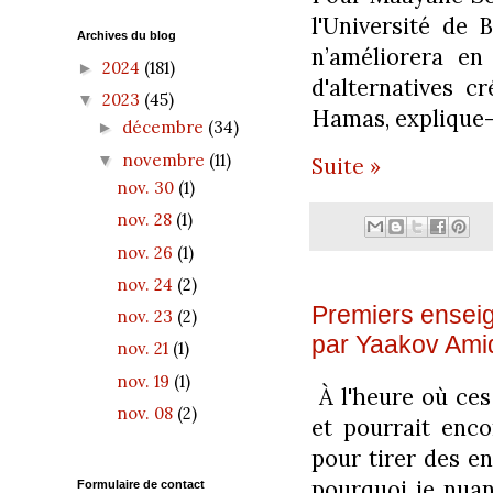
l'Université de 
Archives du blog
n’améliorera en
2024
(181)
►
d'alternatives cr
2023
(45)
▼
Hamas, explique-t
décembre
(34)
►
novembre
(11)
▼
Suite »
nov. 30
(1)
nov. 28
(1)
nov. 26
(1)
nov. 24
(2)
Premiers enseig
nov. 23
(2)
par Yaakov Ami
nov. 21
(1)
nov. 19
(1)
À l'heure où ces 
nov. 08
(2)
et pourrait encor
pour tirer des e
pourquoi je nuan
Formulaire de contact