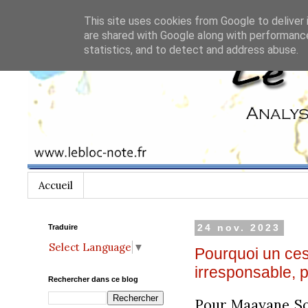
This site uses cookies from Google to deliver 
are shared with Google along with performance
statistics, and to detect and address abuse.
Accueil
Traduire
24 nov. 2023
Select Language
▼
Pourquoi un ces
irresponsable,
Rechercher dans ce blog
Pour Maayane So