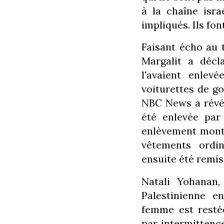
à la chaîne isra
impliqués. Ils fo
Faisant écho au 
Margalit a décl
l'avaient enle
voiturettes de g
NBC News a révé
été enlevée par
enlèvement mont
vêtements ordin
ensuite été remi
Natali Yohanan,
Palestinienne e
femme est restée
par intermittenc