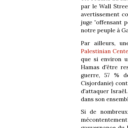
par le Wall Stre
avertissement con
juge "offensant p
notre peuple à Ga
Par ailleurs, 
Palestinian Cent
que si environ u
Hamas d'être re
guerre, 57 % d
Cisjordanie) con
d'attaquer Israël
dans son ensemble
Si de nombreux 
mécontentement
gouvernance du H