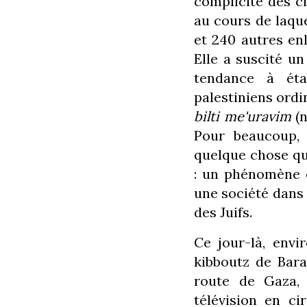
complicité des ci
au cours de laque
et 240 autres en
Elle a suscité un
tendance à étab
palestiniens ordi
bilti me'uravim
(n
Pour beaucoup, 
quelque chose que
: un phénomène 
une société dans 
des Juifs.
Ce jour-là, envi
kibboutz de Bar
route de Gaza,
télévision en ci