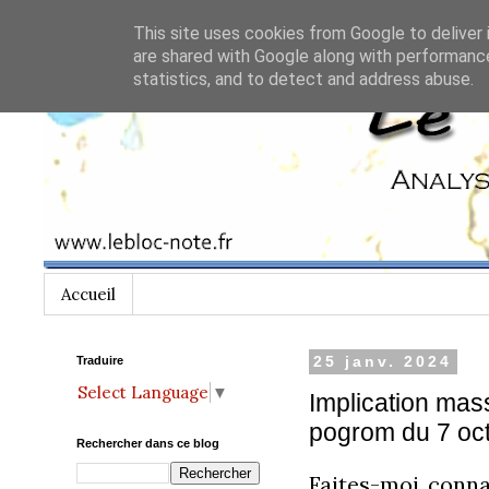
This site uses cookies from Google to deliver 
are shared with Google along with performance
statistics, and to detect and address abuse.
Accueil
Traduire
25 janv. 2024
Select Language
▼
Implication mas
pogrom du 7 oc
Rechercher dans ce blog
Faites-moi conna