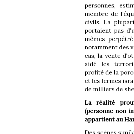
personnes, esti
membre de l'équi
civils. La plupa
portaient pas d'
mêmes perpétré 
notamment des vio
cas, la vente d'o
aidé les terror
profité de la poro
et les fermes isr
de milliers de she
La réalité pro
(personne non im
appartient au Ha
Des scènes simila