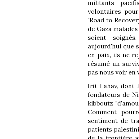
militants paci
volontaires po
"Road to Recovery
de Gaza malades d
soient soigné
aujourd'hui que s
en paix, ils ne r
résumé un surviva
pas nous voir en v
Irit Lahav, dont
fondateurs de N
kibboutz "d'amour
Comment pourro
sentiment de tra
patients palestin
de la frontière 